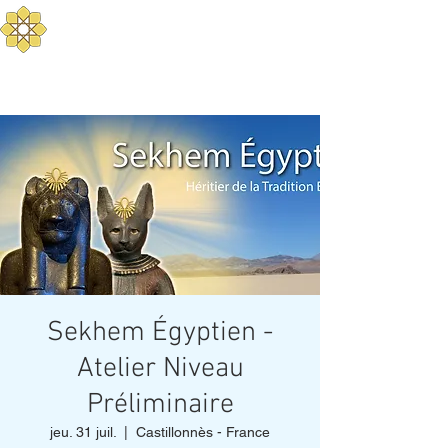
Aurum Solis - Yoga
Méditerranéen
Equilibrez votre corps, mental, et
esprit
Sekhem Égyptien -
Atelier Niveau
Préliminaire
jeu. 31 juil.
  |  
Castillonnès - France