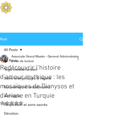
Aurum Solis - Yoga
Méditerranéen
Equilibrez votre corps, mental, et
esprit
Post
All Posts
Associate Grand Master - General Administrator
All Posts
2 min de lecture
Redécouvrir l'histoire
Yoga méditerranéen
d'amour mythique : les
Soins énergétiques & régime
mosaïques de Dionysos et
Mouvement et entraînement
d'Ariane en Turquie
Astrologie
Noté NaN étoiles sur 5.
Respiration et sons sacrés
Dévotion