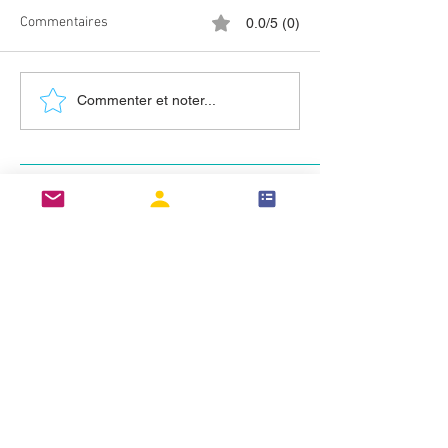
Commentaires
0.0/5 (0)
Symboles astrologiques
Les parfums mag
Commenter et noter...
dans les anciens rituels
L'Egypte
mithriaques : une
connexion cosmique
Se connecter