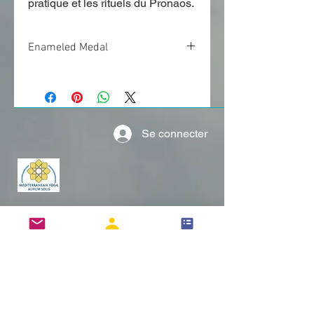
pratique et les rituels du Pronaos.
Enameled Medal
Métal émaillé – Diamètre : 2.5″
(6,20cm)
Se connecter