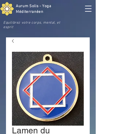
Aurum Solis - Yoga
Méditerranéen
Equilibrez votre corps, mental, et
esprit
Lamen du