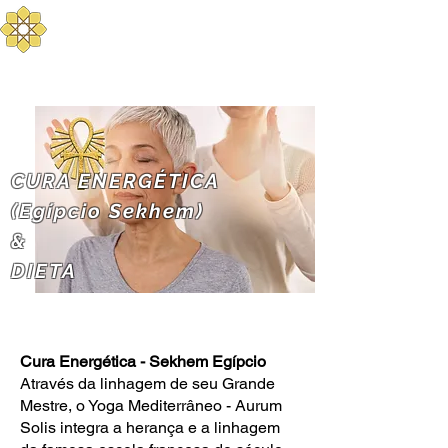
Aurum Solis -
Mediterranean Yoga
Balance your Body, Mind, and Spirit
CURA ENERGÉTICA
(Egípcio Sekhem)
&
DIETA
Cura Energética - Sekhem Egípcio
Através da linhagem de seu Grande
Mestre, o Yoga Mediterrâneo - Aurum
Solis integra a herança e a linhagem